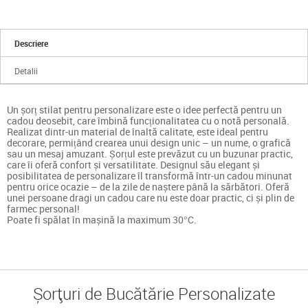
Descriere
Detalii
Un șorț stilat pentru personalizare este o idee perfectă pentru un
cadou deosebit, care îmbină funcționalitatea cu o notă personală.
Realizat dintr-un material de înaltă calitate, este ideal pentru
decorare, permițând crearea unui design unic – un nume, o grafică
sau un mesaj amuzant. Șorțul este prevăzut cu un buzunar practic,
care îi oferă confort și versatilitate. Designul său elegant și
posibilitatea de personalizare îl transformă într-un cadou minunat
pentru orice ocazie – de la zile de naștere până la sărbători. Oferă
unei persoane dragi un cadou care nu este doar practic, ci și plin de
farmec personal!
Poate fi spălat în mașină la maximum 30°C.
Șorțuri de Bucătărie Personalizate