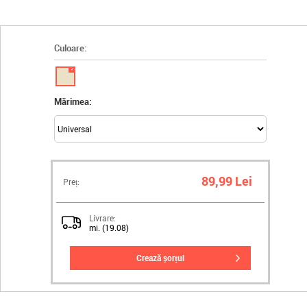
Culoare:
✓
Mărimea:
89,99 Lei
Preț:
Livrare:
mi. (19.08)
crează șorțul