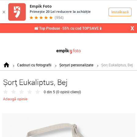
0,00
Lei
X
📸 Top Produse -55% cu cod TOPSAVE📱
Cadouri cu fotografii
Șorțuri personalizate
Șorț Eukaliptus, Bej
Șorț Eukaliptus, Bej
0 din 5 (
0 opinii clienți
)
Adaugă opinie