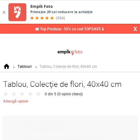
0,
X
📸 Top Produse -55% cu cod TOPSAVE📱
Tablouri
Tablou, Colecție de flori, 40x40 cm
Tablou, Colecție de flori, 40x40 cm
0 din 5 (
0 opinii clienți
)
Adaugă opinie