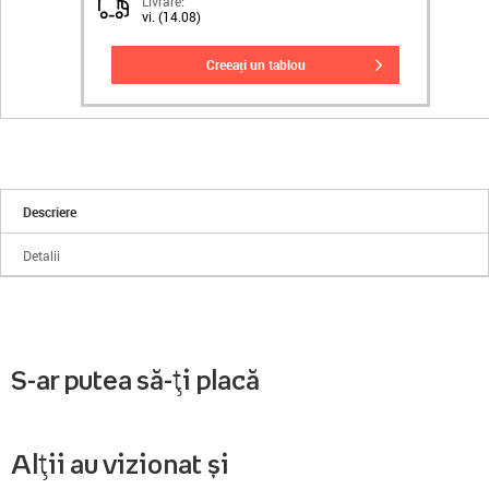
Livrare:
vi. (14.08)
creeați un tablou
Descriere
Detalii
S-ar putea să-ți placă
Alții au vizionat și