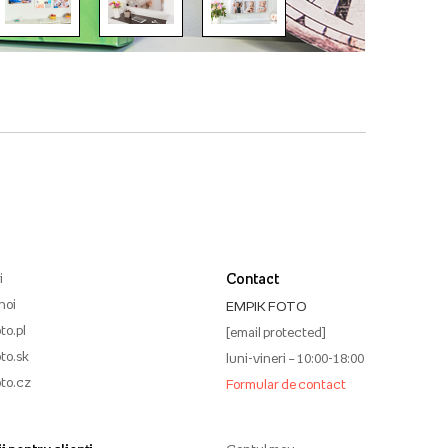
i
Contact
noi
EMPIK FOTO
to.pl
[email protected]
to.sk
luni-vineri – 10:00-18:00
to.cz
Formular de contact