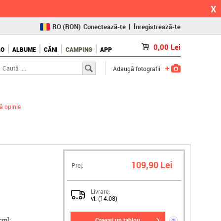
X
RO
(RON)
Conectează-te
Înregistrează-te
CZ
(KČ)
0,00
Lei
LO
ALBUME
CĂNI
CAMPING
APP
SK
(€)
Adaugă fotografii
 opinie
109,90 Lei
Preț:
Livrare:
vi. (14.08)
cm]:
creeați un tablou
?