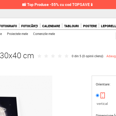
📸 Top Produse -55% cu cod TOPSAVE📱
FOTOGRAFII
FOTOCĂRȚI
CALENDARE
TABLOURI
POSTERE
LEPOREL
le
Proiectele mele
Comenzile mele
, 30x40 cm
0 din 5 (
0 opinii clienți
)
Adaugă
Orientare:
vertical
Dimensiune [