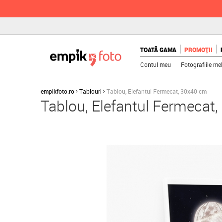
TOATĂ GAMA
PROMOȚII
Contul meu
Fotografiile me
empikfoto.ro
Tablouri
Tablou, Elefantul Fermecat, 30x40 cm
Tablou, Elefantul Fermecat