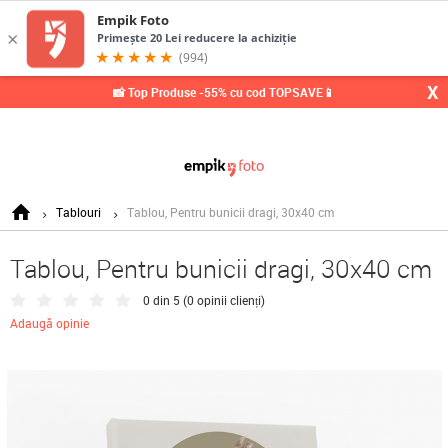
0,
X
📸 Top Produse -55% cu cod TOPSAVE📱
Tablouri
Tablou, Pentru bunicii dragi, 30x40 cm
Tablou, Pentru bunicii dragi, 30x40 cm
0 din 5 (
0 opinii clienți
)
Adaugă opinie