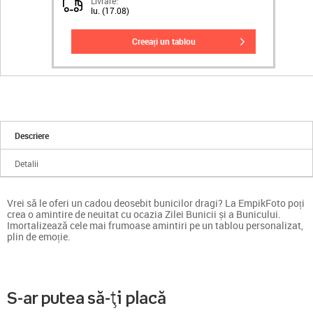
Livrare:
lu. (17.08)
creeați un tablou
Descriere
Detalii
Vrei să le oferi un cadou deosebit bunicilor dragi? La EmpikFoto poți
crea o amintire de neuitat cu ocazia Zilei Bunicii și a Bunicului.
Imortalizează cele mai frumoase amintiri pe un tablou personalizat,
plin de emoție.
S-ar putea să-ți placă