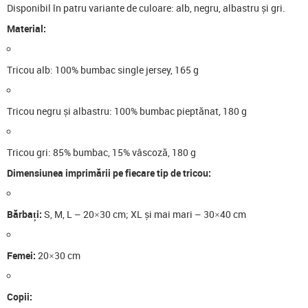
Disponibil în patru variante de culoare: alb, negru, albastru și gri.
Material:
Tricou alb: 100% bumbac single jersey, 165 g
Tricou negru și albastru: 100% bumbac pieptănat, 180 g
Tricou gri: 85% bumbac, 15% vâscoză, 180 g
Dimensiunea imprimării pe fiecare tip de tricou:
Bărbați:
S, M, L – 20×30 cm; XL și mai mari – 30×40 cm
Femei:
20×30 cm
Copii: