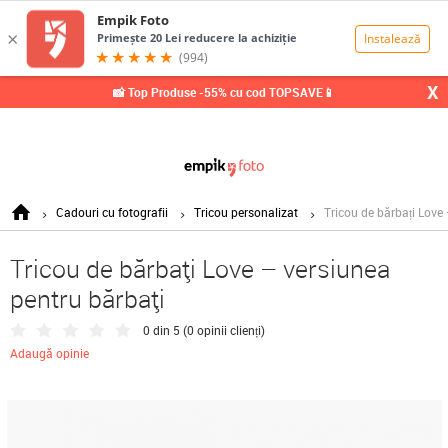
0,00
Lei
X
📸 Top Produse -55% cu cod TOPSAVE📱
Cadouri cu fotografii
Tricou personalizat
Tricou de bărbați Love 
Tricou de bărbați Love – versiunea
pentru bărbați
0 din 5 (
0 opinii clienți
)
Adaugă opinie