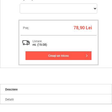
78,90 Lei
Preț:
Livrare:
mi. (19.08)
creați un tricou
Descriere
Detalii