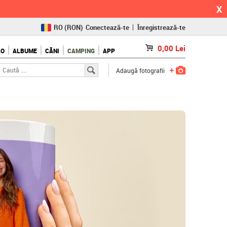
X
RO
(RON)
Conectează-te
Înregistrează-te
CZ
(KČ)
0,00
Lei
LO
ALBUME
CĂNI
CAMPING
APP
SK
(€)
Adaugă fotografii