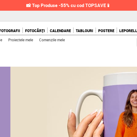
📸 Top Produse -55% cu cod TOPSAVE📱
FOTOGRAFII
FOTOCĂRȚI
CALENDARE
TABLOURI
POSTERE
LEPOREL
le
Proiectele mele
Comenzile mele