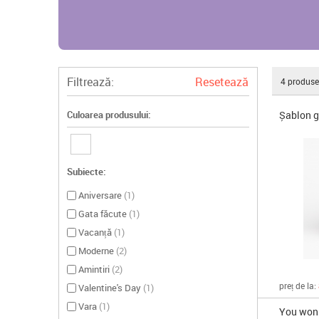
Filtrează:
Resetează
4
produse
Șablon g
Culoarea produsului:
Subiecte:
Aniversare
(
1
)
Gata făcute
(
1
)
Vacanță
(
1
)
Moderne
(
2
)
Amintiri
(
2
)
preț de la:
Valentine's Day
(
1
)
Vara
(
1
)
You won