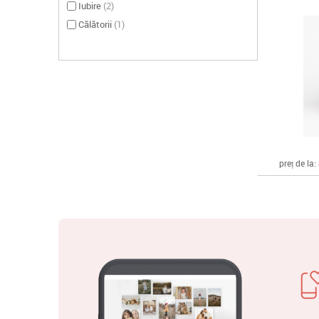
Iubire
(
2
)
Călătorii
(
1
)
preț de la: