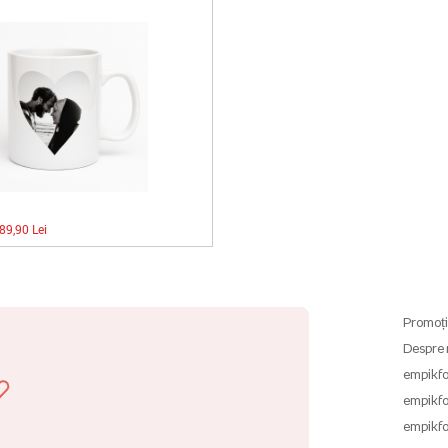
89,90 Lei
Promoți
Despre 
empikfo
empikfo
empikfo