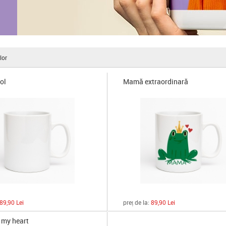
lor
ol
Mamă extraordinară
89,90 Lei
preț de la:
89,90 Lei
 my heart