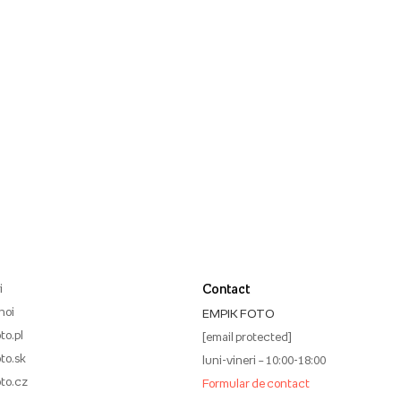
i
Contact
noi
EMPIK FOTO
to.pl
[email protected]
to.sk
luni-vineri – 10:00-18:00
to.cz
Formular de contact