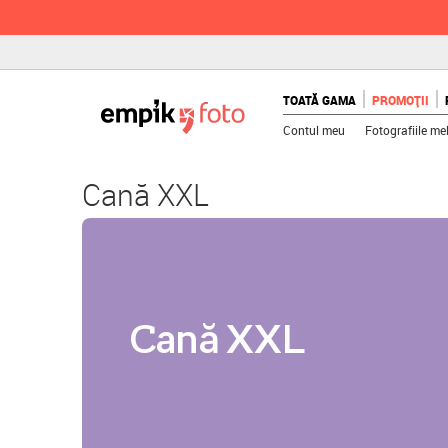
TOATĂ GAMA
PROMOȚII
Contul meu
Fotografiile me
Cană XXL
Cană XXL