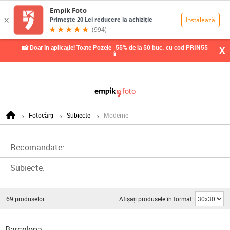
0,00
Lei
📸 Doar în aplicație! Toate Pozele -55% de la 50 buc. cu cod PRIN55
X
📱
Fotocărți
Subiecte
Moderne
Recomandate:
Subiecte:
69
produselor
Afișați produsele în format:
Barcelona