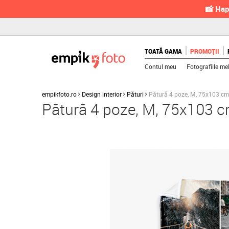
📸 Hap
TOATĂ GAMA
PROMOȚII
Contul meu
Fotografiile me
empikfoto.ro
Design interior
Pături
Pătură 4 poze, M, 75x103 cm
Pătură 4 poze, M, 75x103 