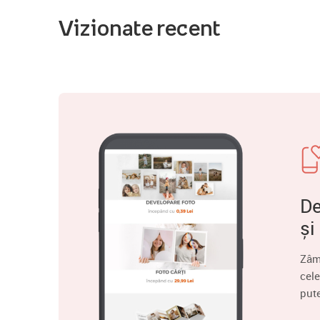
Vizionate recent
De
și
Zâm
cele
put