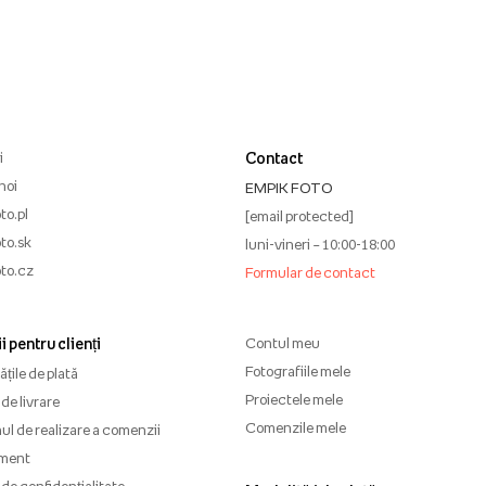
i
Contact
noi
EMPIK FOTO
to.pl
[email protected]
to.sk
luni-vineri – 10:00-18:00
to.cz
Formular de contact
i pentru clienți
Contul meu
Fotografiile mele
țile de plată
Proiectele mele
de livrare
Comenzile mele
l de realizare a comenzii
ment