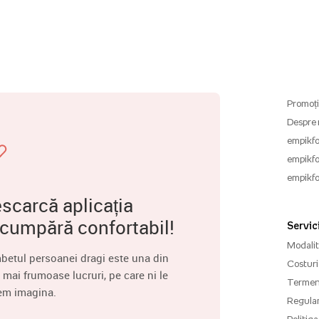
Promoți
Despre 
empikfo
empikfo
empikfo
scarcă aplicația
 cumpără confortabil!
Servici
Modalită
betul persoanei dragi este una din
Costuri 
 mai frumoase lucruri, pe care ni le
Termenu
em imagina.
Regula