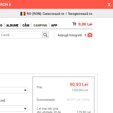
X
0 RON📱
RO
(RON)
Conectează-te
Înregistrează-te
CZ
(KČ)
0,00
Lei
LO
ALBUME
CĂNI
CAMPING
APP
SK
(€)
Adaugă fotografii
90,93 Lei
Preț:
129,90 Lei
38,97 Lei (30%)
Economisești:
cm]:
Cel mai mic preț
din ultimele 30 de
129,90 Lei