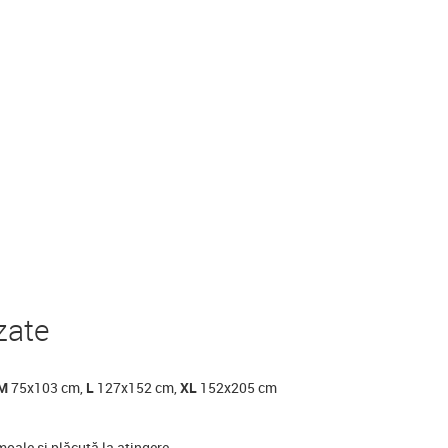
zate
M
75x103 cm,
L
127x152 cm,
XL
152x205 cm
 moale și plăcută la atingere