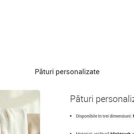
Pături personalizate
Pături personali
Disponibile în trei dimensiuni:
Material: țesătură
Minktouch
,