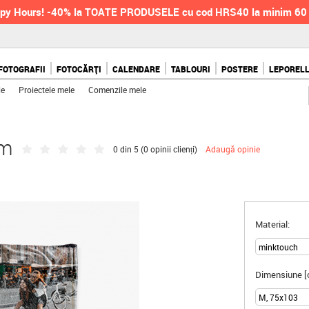
py Hours! -40% la TOATE PRODUSELE cu cod HRS40 la minim 6
FOTOGRAFII
FOTOCĂRȚI
CALENDARE
TABLOURI
POSTERE
LEPOREL
le
Proiectele mele
Comenzile mele
cm
0 din 5 (
0 opinii clienți
)
Adaugă opinie
Material:
Dimensiune [