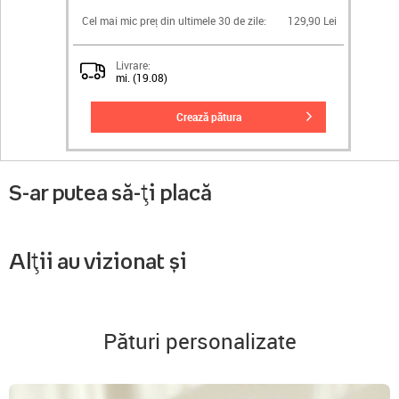
Cel mai mic preț din ultimele 30 de zile:
129,90 Lei
Livrare:
mi. (19.08)
crează pătura
S-ar putea să-ți placă
Alții au vizionat și
Pături personalizate