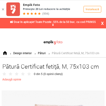
0,00
Lei
📸 Doar în aplicație! Toate Pozele -55% de la 50 buc. cu cod PRIN55
X
📱
Design interior
Pături
Pătură Certificat fetiță, M, 75x103 cm
Pătură Certificat fetiță, M, 75x103 cm
0 din 5 (
0 opinii clienți
)
Adaugă opinie