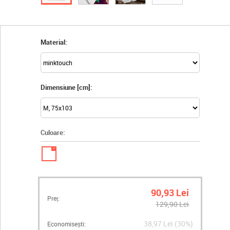
Material:
Dimensiune [cm]:
Culoare:
✓
90,93 Lei
Preț:
129,90 Lei
38,97 Lei (30%)
Economisești: