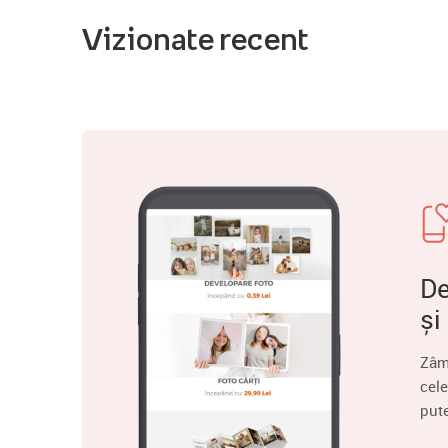
Vizionate recent
De
și
Zâm
cele
put