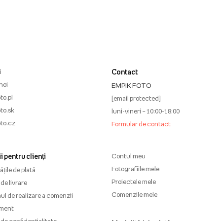
i
Contact
noi
EMPIK FOTO
to.pl
[email protected]
to.sk
luni-vineri – 10:00-18:00
to.cz
Formular de contact
i pentru clienți
Contul meu
Fotografiile mele
țile de plată
Proiectele mele
de livrare
Comenzile mele
l de realizare a comenzii
ment