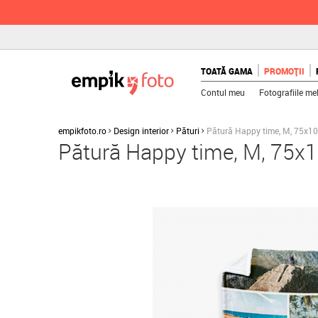
TOATĂ GAMA
PROMOȚII
Contul meu
Fotografiile me
empikfoto.ro
Design interior
Pături
Pătură Happy time, M, 75x1
Pătură Happy time, M, 75x