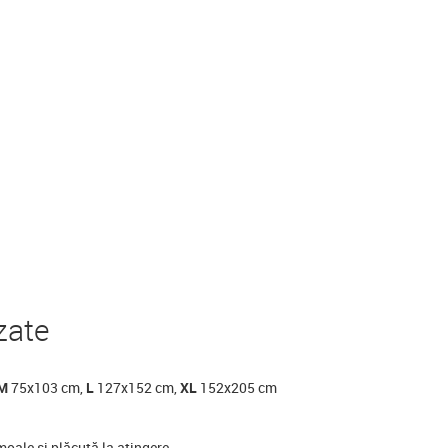
zate
M
75x103 cm,
L
127x152 cm,
XL
152x205 cm
 moale și plăcută la atingere