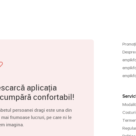
Promoți
Despre 
empikfo
empikfo
empikfo
scarcă aplicația
 cumpără confortabil!
Servici
Modalită
betul persoanei dragi este una din
Costuri 
 mai frumoase lucruri, pe care ni le
Termenu
em imagina.
Regula