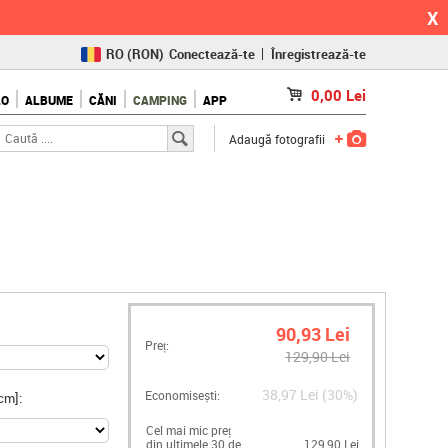
X
RO
(RON)
Conectează-te
Înregistrează-te
CZ
(KČ)
0,00
Lei
LO
ALBUME
CĂNI
CAMPING
APP
SK
(€)
Adaugă fotografii
90,93 Lei
Preț:
129,90 Lei
38,97 Lei (30%)
Economisești:
cm]:
Cel mai mic preț
din ultimele 30 de
129,90 Lei