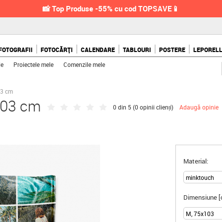
📸 Top Produse -55% cu cod TOPSAVE📱
FOTOGRAFII
FOTOCĂRȚI
CALENDARE
TABLOURI
POSTERE
LEPOREL
le
Proiectele mele
Comenzile mele
03 cm
103 cm
0 din 5 (
0 opinii clienți
)
Adaugă opinie
Material:
Dimensiune [