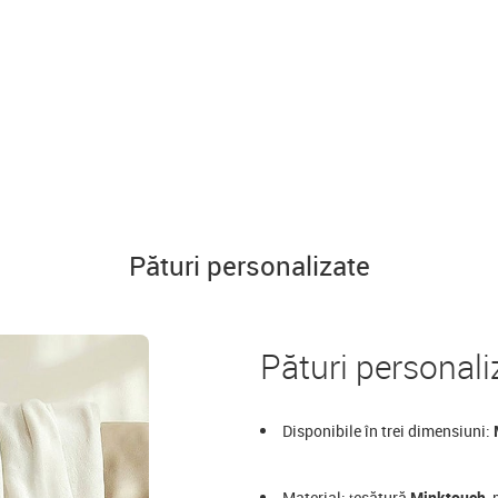
Pături personalizate
Pături personali
Disponibile în trei dimensiuni:
Material: țesătură
Minktouch
,