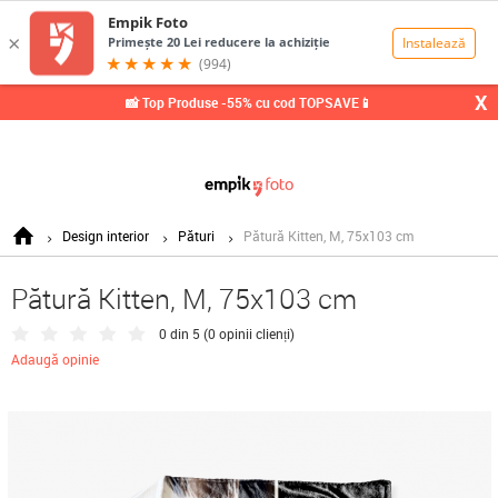
0,00
Lei
X
📸 Top Produse -55% cu cod TOPSAVE📱
Design interior
Pături
Pătură Kitten, M, 75x103 cm
Pătură Kitten, M, 75x103 cm
0 din 5 (
0 opinii clienți
)
Adaugă opinie