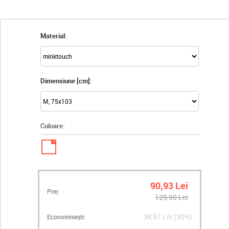
Material:
Dimensiune [cm]:
Culoare:
✓
90,93 Lei
Preț:
129,90 Lei
38,97 Lei (30%)
Economisești: