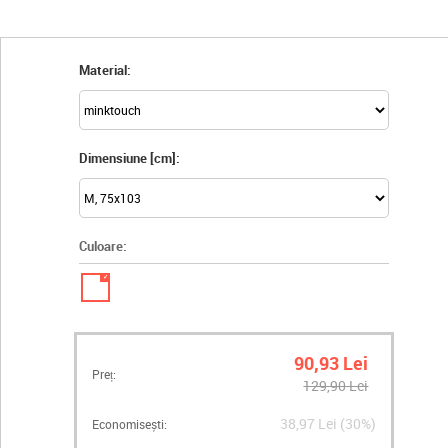
Material:
Dimensiune [cm]:
Culoare:
✓
90,93 Lei
Preț:
129,90 Lei
38,97 Lei (30%)
Economisești: