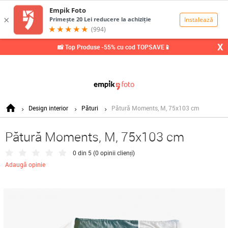
0,00
Lei
X
📸 Top Produse -55% cu cod TOPSAVE📱
Design interior
Pături
Pătură Moments, M, 75x103 cm
Pătură Moments, M, 75x103 cm
0 din 5 (
0 opinii clienți
)
Adaugă opinie