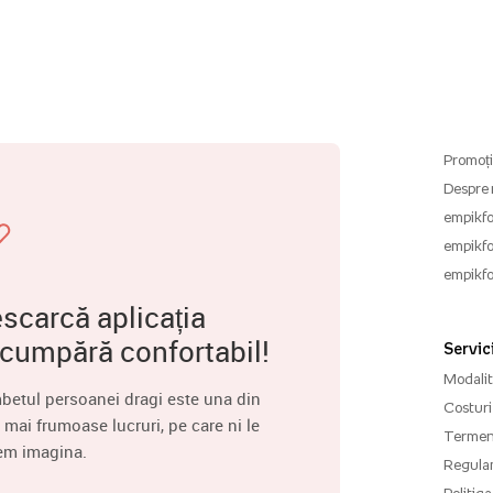
Promoți
Despre 
empikfo
empikfo
empikfo
scarcă aplicația
 cumpără confortabil!
Servici
Modalită
betul persoanei dragi este una din
Costuri 
 mai frumoase lucruri, pe care ni le
Termenu
em imagina.
Regula