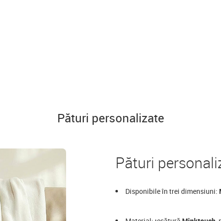
Pături personalizate
Pături personali
Disponibile în trei dimensiuni:
Material: țesătură
Minktouch
,