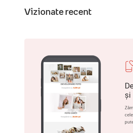
Vizionate recent
De
și
Zâm
cele
put