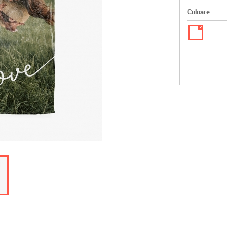
Culoare:
✓