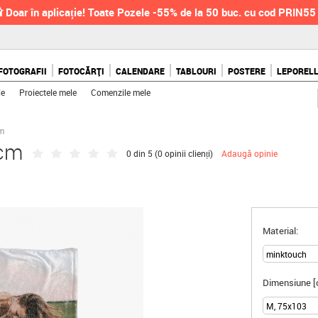
 Doar în aplicație! Toate Pozele -55% de la 50 buc. cu cod PRIN55
FOTOGRAFII
FOTOCĂRȚI
CALENDARE
TABLOURI
POSTERE
LEPOREL
le
Proiectele mele
Comenzile mele
cm
 cm
0 din 5 (
0 opinii clienți
)
Adaugă opinie
Material:
Dimensiune [