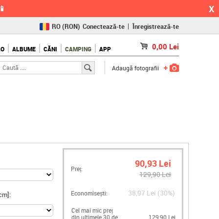
X
📱
RO
(RON)
Conectează-te
Înregistrează-te
CZ
(KČ)
0,00
Lei
LO
ALBUME
CĂNI
CAMPING
APP
SK
(€)
Adaugă fotografii
90,93 Lei
Preț:
129,90 Lei
38,97 Lei (30%)
Economisești:
cm]:
Cel mai mic preț
din ultimele 30 de
129,90 Lei