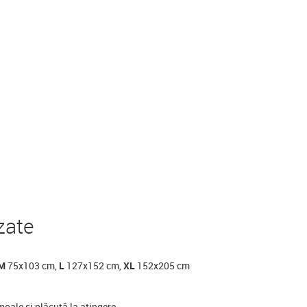
zate
M
75x103 cm,
L
127x152 cm,
XL
152x205 cm
 moale și plăcută la atingere