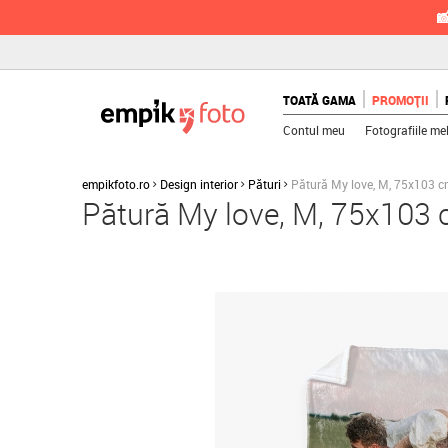

TOATĂ GAMA
PROMOȚII
Contul meu
Fotografiile me
empikfoto.ro
Design interior
Pături
Pătură My love, M, 75x103 
Pătură My love, M, 75x103