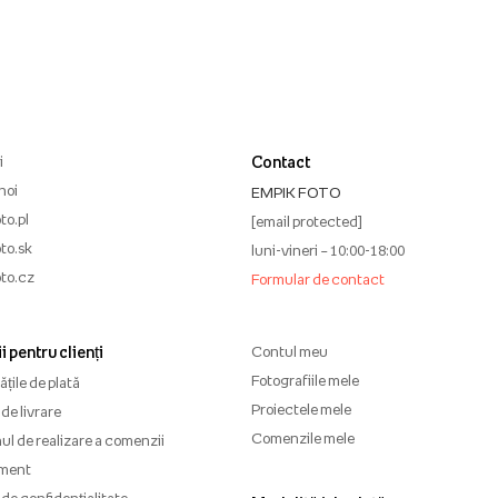
i
Contact
noi
EMPIK FOTO
to.pl
[email protected]
to.sk
luni-vineri – 10:00-18:00
to.cz
Formular de contact
i pentru clienți
Contul meu
Fotografiile mele
țile de plată
Proiectele mele
de livrare
Comenzile mele
l de realizare a comenzii
ment