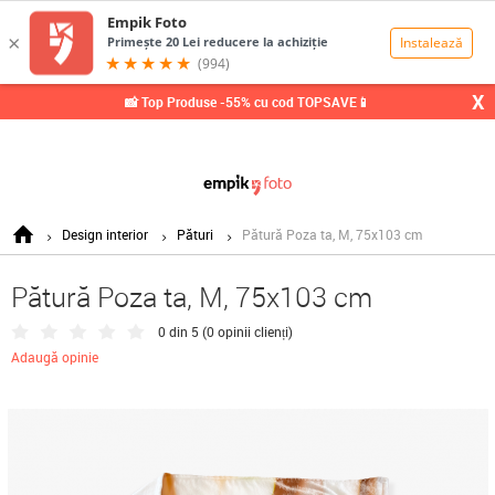
0,00
Lei
X
📸 Top Produse -55% cu cod TOPSAVE📱
Design interior
Pături
Pătură Poza ta, M, 75x103 cm
Pătură Poza ta, M, 75x103 cm
0 din 5 (
0 opinii clienți
)
Adaugă opinie