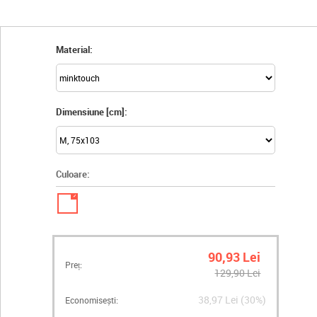
Material:
Dimensiune [cm]:
Culoare:
✓
90,93 Lei
Preț:
129,90 Lei
38,97 Lei (30%)
Economisești: