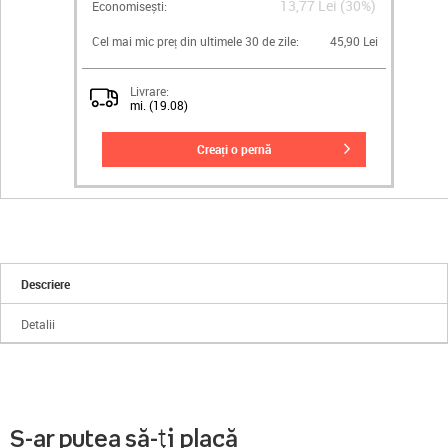
13,77 Lei (30%)
Economisești:
Cel mai mic preț din ultimele 30 de zile:
45,90 Lei
Livrare:
mi. (19.08)
creați o pernă
Descriere
Detalii
S-ar putea să-ți placă