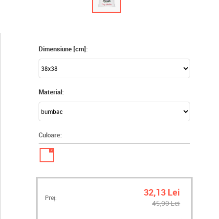
Dimensiune [cm]:
Material:
Culoare:
✓
32,13 Lei
Preț:
45,90 Lei