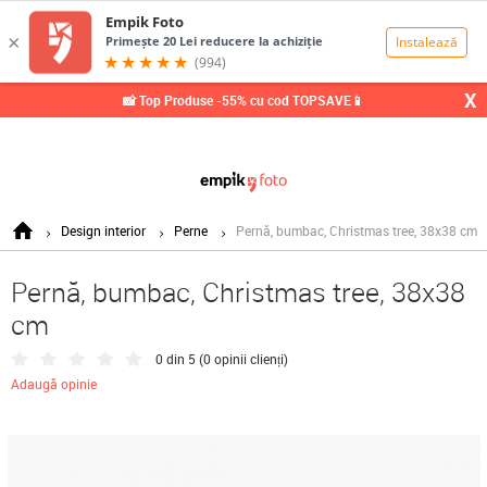
0,00
Lei
X
📸 Top Produse -55% cu cod TOPSAVE📱
Design interior
Perne
Pernă, bumbac, Christmas tree, 38x38 cm
Pernă, bumbac, Christmas tree, 38x38
cm
0 din 5 (
0 opinii clienți
)
Adaugă opinie