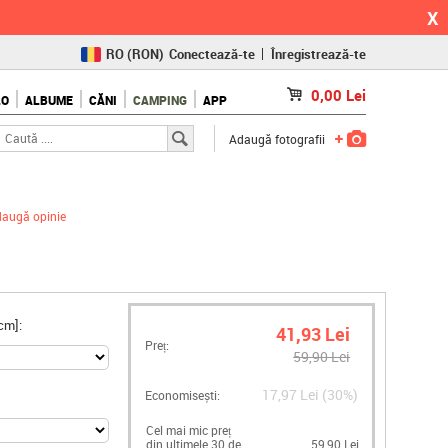
X
RO
(RON)
Conectează-te
Înregistrează-te
CZ
(KČ)
0,00
Lei
LO
ALBUME
CĂNI
CAMPING
APP
SK
(€)
Adaugă fotografii
augă opinie
cm]:
41,93 Lei
Preț:
59,90 Lei
17,97 Lei (30%)
Economisești:
Cel mai mic preț
din ultimele 30 de
59,90 Lei