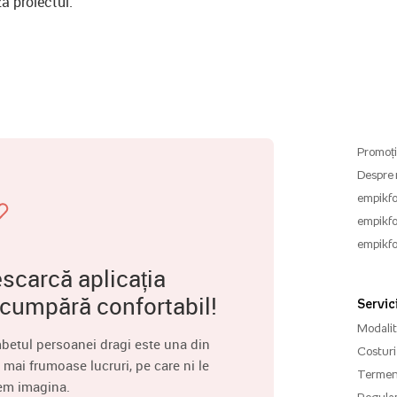
a proiectul.
Promoți
Despre 
empikfo
empikfo
empikfo
scarcă aplicația
 cumpără confortabil!
Servici
Modalită
betul persoanei dragi este una din
Costuri 
 mai frumoase lucruri, pe care ni le
Termenu
em imagina.