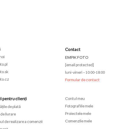
i
Contact
noi
EMPIK FOTO
to.pl
[email protected]
to.sk
luni-vineri – 10:00-18:00
to.cz
Formular de contact
i pentru clienți
Contul meu
Fotografiile mele
țile de plată
Proiectele mele
de livrare
Comenzile mele
l de realizare a comenzii