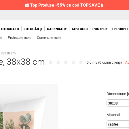
📸 Top Produse -55% cu cod TOPSAVE📱
FOTOGRAFII
FOTOCĂRȚI
CALENDARE
TABLOURI
POSTERE
LEPOREL
le
Proiectele mele
Comenzile mele
e, 38x38 cm
ze, 38x38 cm
0 din 5 (
0 opinii clienți
)
Ad
Dimensiune [
Material: