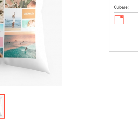
Culoare:
✓