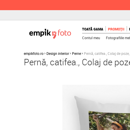
TOATĂ GAMA
PROMOȚII
Contul meu
Fotografiile me
empikfoto.ro
Design interior
Perne
Pernă, catifea., Colaj de poz
Pernă, catifea., Colaj de po