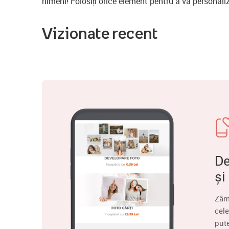
nimeni! Folosiți orice element pentru a vă personaliz
Vizionate recent
De
și
Zâm
cele
put