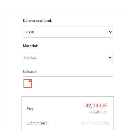
Dimensiune [cm]:
Material:
Culoare:
✓
32,13 Lei
Preț:
45,90 Lei
13,77 Lei (30%)
Economisești: