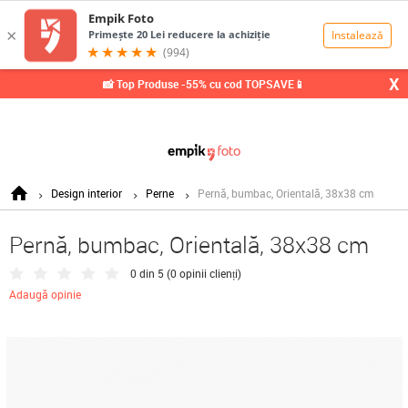
0,00
Lei
X
📸 Top Produse -55% cu cod TOPSAVE📱
Design interior
Perne
Pernă, bumbac, Orientală, 38x38 cm
Pernă, bumbac, Orientală, 38x38 cm
0 din 5 (
0 opinii clienți
)
Adaugă opinie