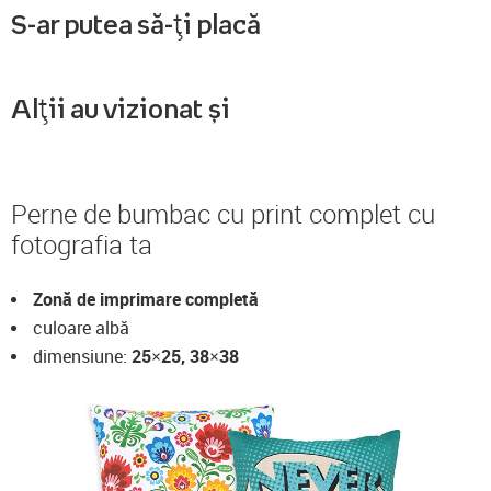
S-ar putea să-ți placă
Alții au vizionat și
Perne de bumbac cu print complet cu
fotografia ta
Zonă de imprimare completă
culoare albă
dimensiune:
25×25, 38×38