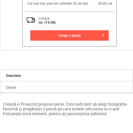
Cel mai mic preț din ultimele 30 de zile:
45,90 Lei
Livrare:
mi. (19.08)
creați o pernă
Descriere
Detalii
Crează-ți Proiectul propriei perne. Este suficient să alegi fotografia
favorită și pregătești o pernă pe care nimeni altcineva nu o are!
Folosește orice element, pentru ați personaliza șablonul.