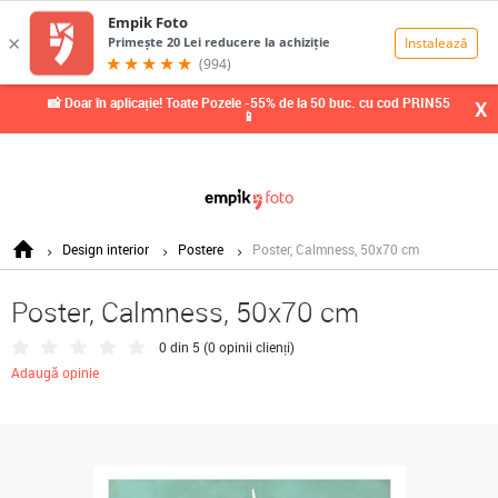
0,00
Lei
📸 Doar în aplicație! Toate Pozele -55% de la 50 buc. cu cod PRIN55
X
📱
Design interior
Postere
Poster, Calmness, 50x70 cm
Poster, Calmness, 50x70 cm
0 din 5 (
0 opinii clienți
)
Adaugă opinie