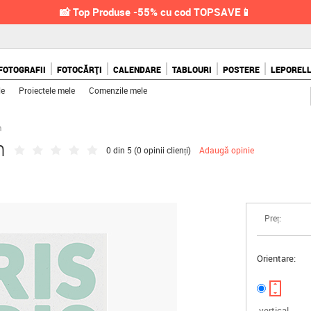
📸 Top Produse -55% cu cod TOPSAVE📱
FOTOGRAFII
FOTOCĂRȚI
CALENDARE
TABLOURI
POSTERE
LEPOREL
le
Proiectele mele
Comenzile mele
m
m
0 din 5 (
0 opinii clienți
)
Adaugă opinie
Preț:
Orientare:
vertical