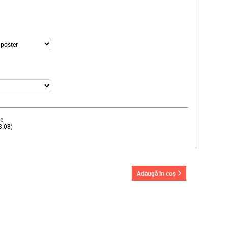
e:
3.08)
adaugă în coș