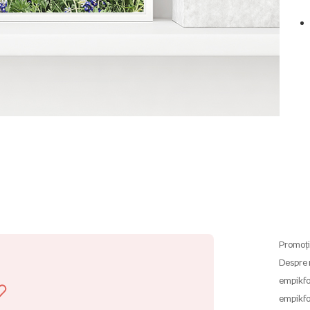
Promoți
Despre 
empikfo
empikfo