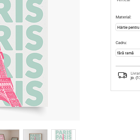
Material:
Cadru:
Livrar
jo. (1