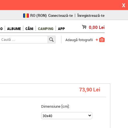
X
RO
(RON)
Conectează-te
Înregistrează-te
CZ
(KČ)
0,00
Lei
LO
ALBUME
CĂNI
CAMPING
APP
SK
(€)
Adaugă fotografii
73,90 Lei
Dimensiune [cm]: