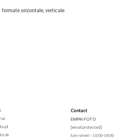
formate orizontale, verticale
i
Contact
noi
EMPIK FOTO
to.pl
[email protected]
to.sk
luni-vineri – 10:00-18:00