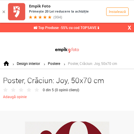
0,00
Lei
X
📸 Top Produse -55% cu cod TOPSAVE📱
Design interior
Postere
Poster, Crăciun: Joy, 50x70 cm
Poster, Crăciun: Joy, 50x70 cm
0 din 5 (
0 opinii clienți
)
Adaugă opinie