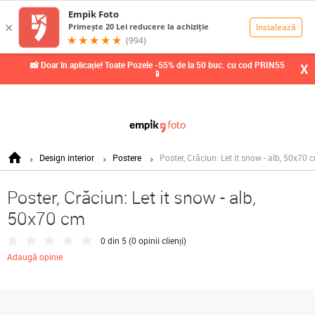
0,00
Lei
📸 Doar în aplicație! Toate Pozele -55% de la 50 buc. cu cod PRIN55
X
📱
Design interior
Postere
Poster, Crăciun: Let it snow - alb, 50x70 
Poster, Crăciun: Let it snow - alb,
50x70 cm
0 din 5 (
0 opinii clienți
)
Adaugă opinie