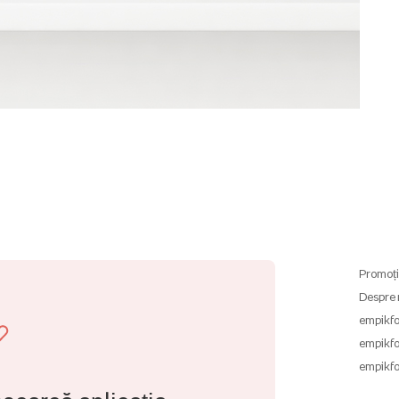
Promoți
Despre 
empikfo
empikfo
empikfo