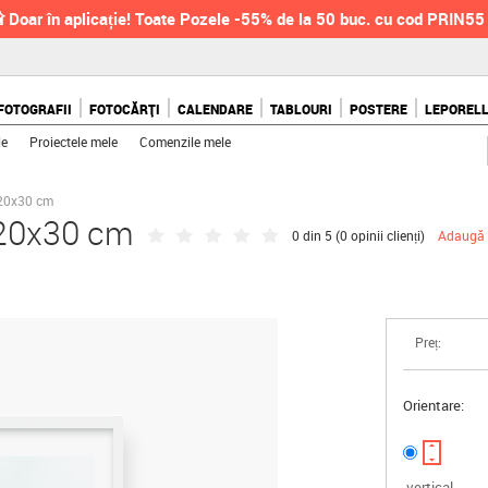
 Doar în aplicație! Toate Pozele -55% de la 50 buc. cu cod PRIN55
FOTOGRAFII
FOTOCĂRȚI
CALENDARE
TABLOURI
POSTERE
LEPOREL
le
Proiectele mele
Comenzile mele
 20x30 cm
, 20x30 cm
0 din 5 (
0 opinii clienți
)
Adaugă 
Preț:
Orientare:
vertical