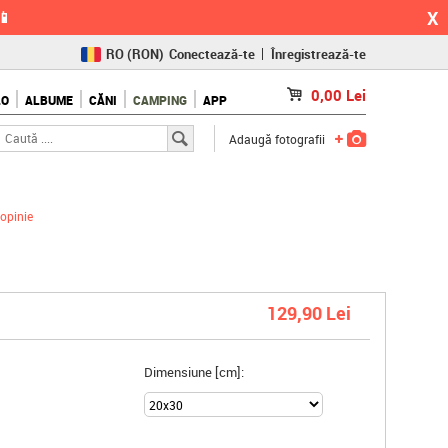
X
📱
RO
(RON)
Conectează-te
Înregistrează-te
CZ
(KČ)
0,00
Lei
LO
ALBUME
CĂNI
CAMPING
APP
SK
(€)
Adaugă fotografii
opinie
129,90 Lei
Dimensiune [cm]: