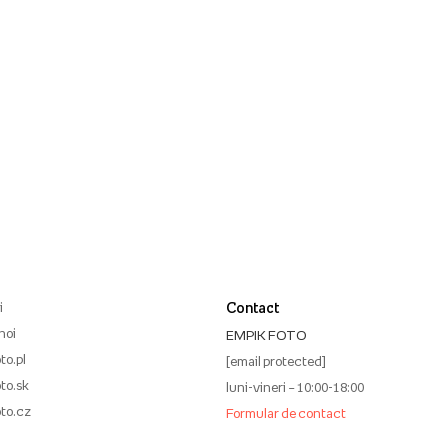
i
Contact
noi
EMPIK FOTO
to.pl
[email protected]
to.sk
luni-vineri – 10:00-18:00
to.cz
Formular de contact