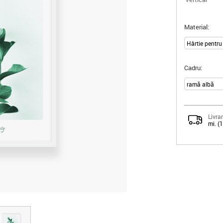
Material:
Cadru:
Livrar
mi. (
eauty