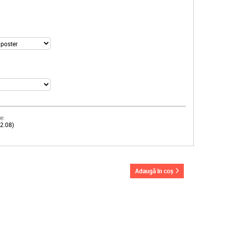
e:
12.08)
adaugă în coș