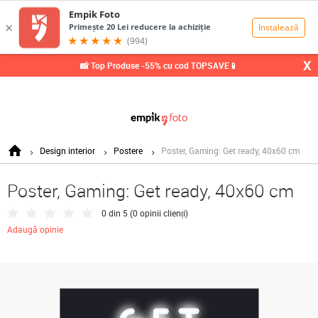
0,00
Lei
X
📸 Top Produse -55% cu cod TOPSAVE📱
Design interior
Postere
Poster, Gaming: Get ready, 40x60 cm
Poster, Gaming: Get ready, 40x60 cm
0 din 5 (
0 opinii clienți
)
Adaugă opinie