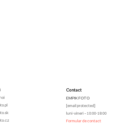
i
Contact
noi
EMPIK FOTO
to.pl
[email protected]
to.sk
luni-vineri – 10:00-18:00
to.cz
Formular de contact