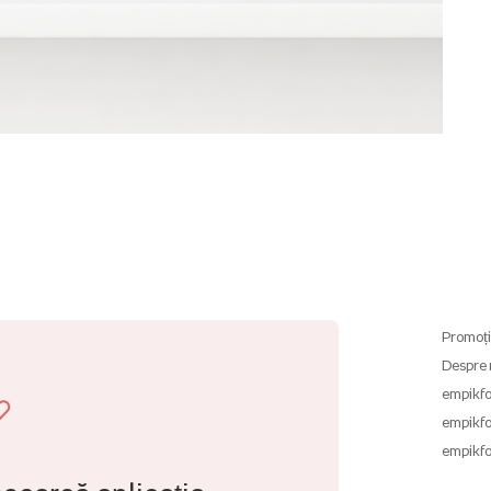
Promoți
Despre 
empikfo
empikfo
empikfo