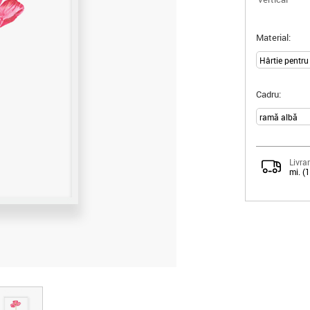
Material:
Cadru:
Livrar
mi. (
er