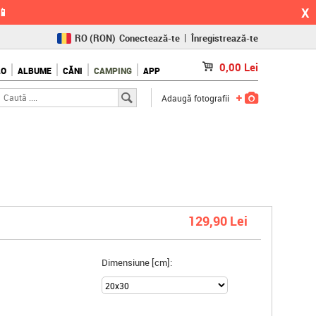
X
📱
RO
(RON)
Conectează-te
Înregistrează-te
CZ
(KČ)
0,00
Lei
LO
ALBUME
CĂNI
CAMPING
APP
SK
(€)
Adaugă fotografii
129,90 Lei
Dimensiune [cm]: