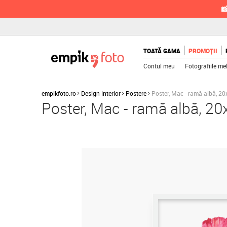

TOATĂ GAMA
PROMOȚII
Contul meu
Fotografiile me
empikfoto.ro
Design interior
Postere
Poster, Mac - ramă albă, 2
Poster, Mac - ramă albă, 2