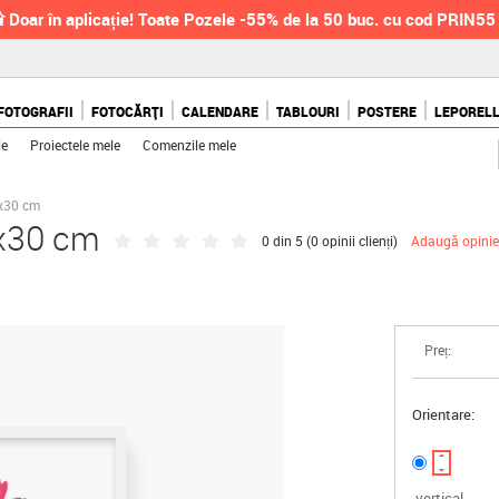
 Doar în aplicație! Toate Pozele -55% de la 50 buc. cu cod PRIN55
FOTOGRAFII
FOTOCĂRȚI
CALENDARE
TABLOURI
POSTERE
LEPOREL
le
Proiectele mele
Comenzile mele
0x30 cm
0x30 cm
0 din 5 (
0 opinii clienți
)
Adaugă opinie
Preț:
Orientare:
vertical