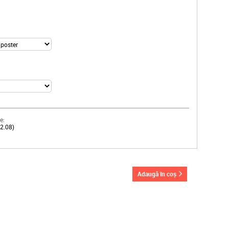
e:
12.08)
adaugă în coș