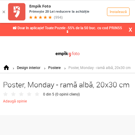
0,00
Lei
📸 Doar în aplicație! Toate Pozele -55% de la 50 buc. cu cod PRIN55
X
📱
Design interior
Postere
Poster, Monday - ramă albă, 20x30 cm
Poster, Monday - ramă albă, 20x30 cm
0 din 5 (
0 opinii clienți
)
Adaugă opinie