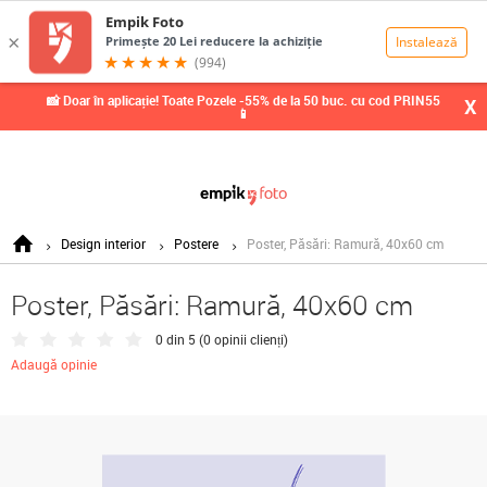
0,00
Lei
📸 Doar în aplicație! Toate Pozele -55% de la 50 buc. cu cod PRIN55
X
📱
Design interior
Postere
Poster, Păsări: Ramură, 40x60 cm
Poster, Păsări: Ramură, 40x60 cm
0 din 5 (
0 opinii clienți
)
Adaugă opinie