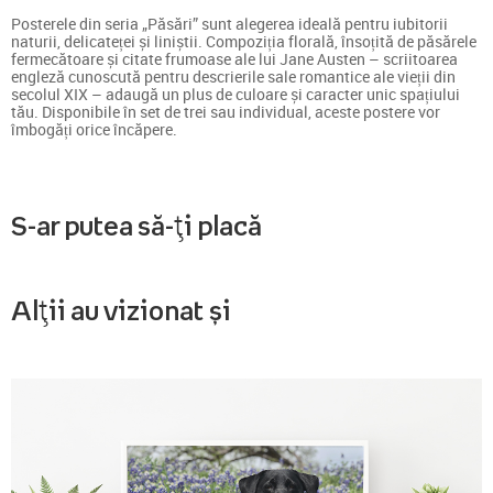
Posterele din seria „Păsări” sunt alegerea ideală pentru iubitorii
naturii, delicateței și liniștii. Compoziția florală, însoțită de păsărele
fermecătoare și citate frumoase ale lui Jane Austen – scriitoarea
engleză cunoscută pentru descrierile sale romantice ale vieții din
secolul XIX – adaugă un plus de culoare și caracter unic spațiului
tău. Disponibile în set de trei sau individual, aceste postere vor
îmbogăți orice încăpere.
S-ar putea să-ți placă
Alții au vizionat și