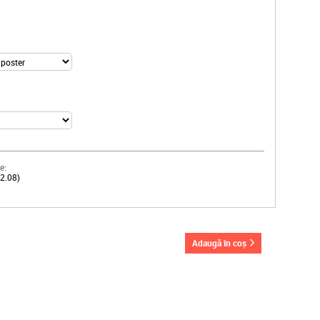
e:
12.08)
adaugă în coș