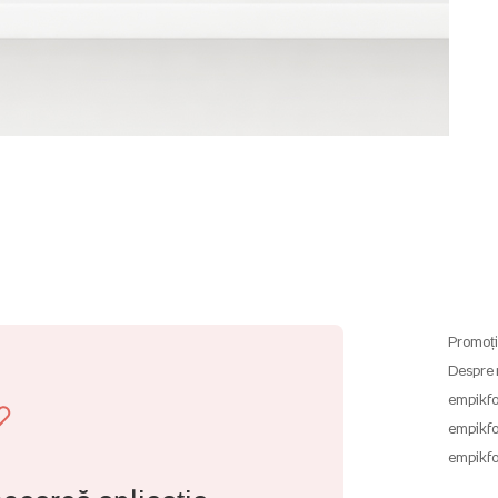
Promoți
Despre 
empikfo
empikfo
empikfo