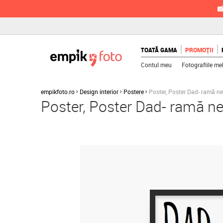

TOATĂ GAMA
PROMOȚII
Contul meu
Fotografiile me
empikfoto.ro
Design interior
Postere
Poster, Poster Dad- ramă n
Poster, Poster Dad- ramă n