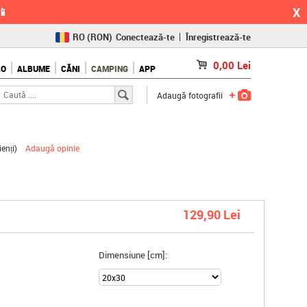
X
📱
RO
(RON)
Conectează-te
Înregistrează-te
CZ
(KČ)
0,00
Lei
LO
ALBUME
CĂNI
CAMPING
APP
SK
(€)
Adaugă fotografii
ienți
)
Adaugă opinie
129,90 Lei
Dimensiune [cm]: