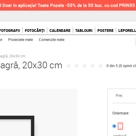
 Doar în aplicație! Toate Pozele -55% de la 50 buc. cu cod PRIN55
FOTOGRAFII
FOTOCĂRȚI
CALENDARE
TABLOURI
POSTERE
LEPOREL
le
Proiectele mele
Comenzile mele
eagră, 20x30 cm
eagră, 20x30 cm
0 din 5 (
0 opinii cl
Preț:
Orientare:
vertical