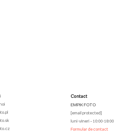
i
Contact
noi
EMPIK FOTO
to.pl
[email protected]
to.sk
luni-vineri – 10:00-18:00
to.cz
Formular de contact