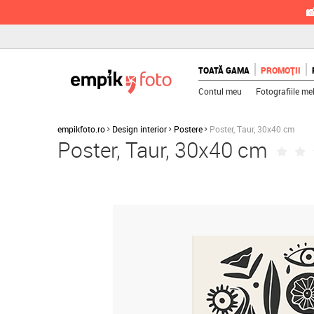

TOATĂ GAMA
PROMOȚII
Contul meu
Fotografiile me
empikfoto.ro
Design interior
Postere
Poster, Taur, 30x40 cm
Poster, Taur, 30x40 cm