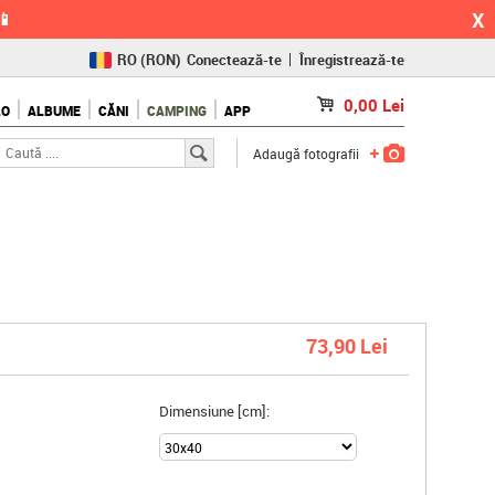
X
📱
RO
(RON)
Conectează-te
Înregistrează-te
CZ
(KČ)
0,00
Lei
LO
ALBUME
CĂNI
CAMPING
APP
SK
(€)
Adaugă fotografii
73,90 Lei
Dimensiune [cm]: