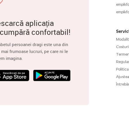
empikfo
empikfo
scarcă aplicația
 cumpără confortabil!
Servici
Modalită
betul persoanei dragi este una din
Costuri 
 mai frumoase lucruri, pe care ni le
Termenu
em imagina.
Regula
Politica
Ajuste
Întrebăr