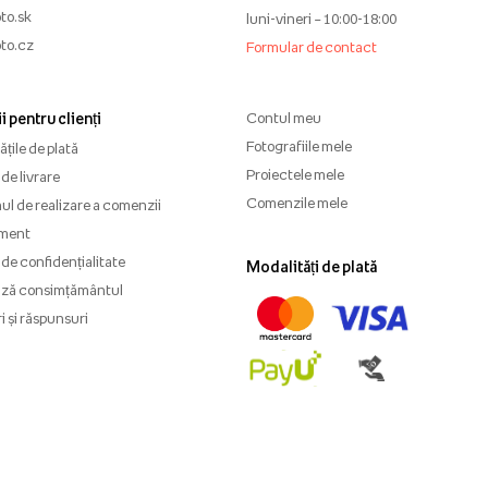
to.sk
luni-vineri – 10:00-18:00
to.cz
Formular de contact
i pentru clienți
Contul meu
Fotografiile mele
țile de plată
Proiectele mele
de livrare
Comenzile mele
l de realizare a comenzii
ment
 de confidențialitate
Modalități de plată
ază consimțământul
i și răspunsuri