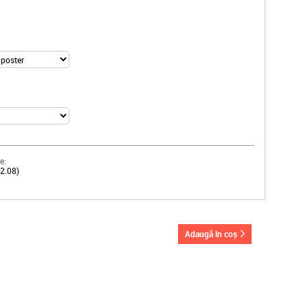
e:
12.08)
adaugă în coș