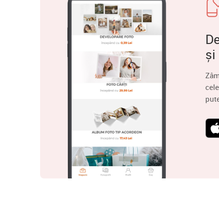
De
și
Zâm
cele
put