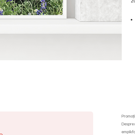
2
Promoți
Despre 
empikfo