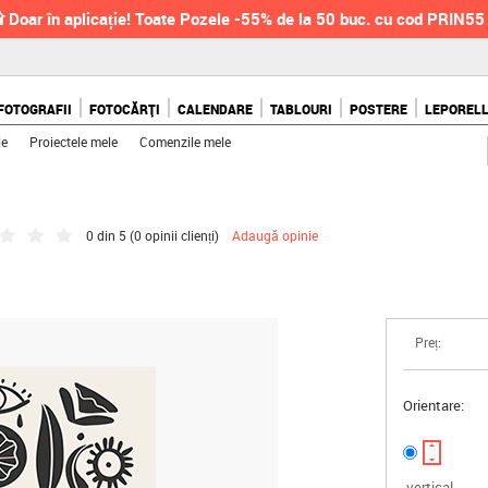
 Doar în aplicație! Toate Pozele -55% de la 50 buc. cu cod PRIN55
FOTOGRAFII
FOTOCĂRȚI
CALENDARE
TABLOURI
POSTERE
LEPOREL
le
Proiectele mele
Comenzile mele
0 din 5 (
0 opinii clienți
)
Adaugă opinie
Preț:
Orientare:
vertical