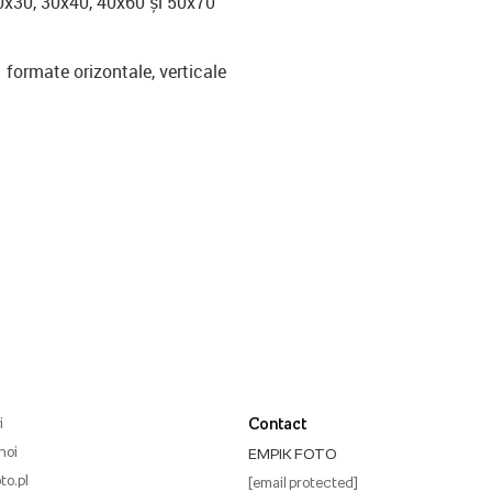
0x30, 30x40, 40x60 și 50x70
formate orizontale, verticale
i
Contact
noi
EMPIK FOTO
to.pl
[email protected]