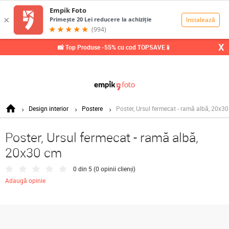
0,00
Lei
X
📸 Top Produse -55% cu cod TOPSAVE📱
Design interior
Postere
Poster, Ursul fermecat - ramă albă, 20x3
Poster, Ursul fermecat - ramă albă,
20x30 cm
0 din 5 (
0 opinii clienți
)
Adaugă opinie