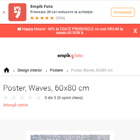
0,00
Lei
📸 Happy Hours! -40% la TOATE PRODUSELE cu cod HRS40 la
X
minim 60 RON📱
Design interior
Postere
Poster, Waves, 60x80 cm
Poster, Waves, 60x80 cm
0 din 5 (
0 opinii clienți
)
Adaugă opinie