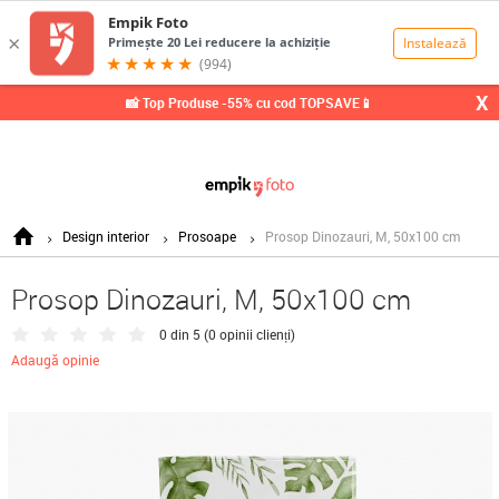
0,00
Lei
X
📸 Top Produse -55% cu cod TOPSAVE📱
Design interior
Prosoape
Prosop Dinozauri, M, 50x100 cm
Prosop Dinozauri, M, 50x100 cm
0 din 5 (
0 opinii clienți
)
Adaugă opinie