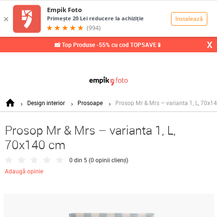
0,00
Lei
X
📸 Top Produse -55% cu cod TOPSAVE📱
Design interior
Prosoape
Prosop Mr & Mrs – varianta 1, L, 70x1
Prosop Mr & Mrs – varianta 1, L,
70x140 cm
0 din 5 (
0 opinii clienți
)
Adaugă opinie