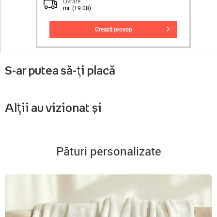
Livrare:
mi. (19.08)
crează prosop
S-ar putea să-ți placă
Alții au vizionat și
Pături personalizate