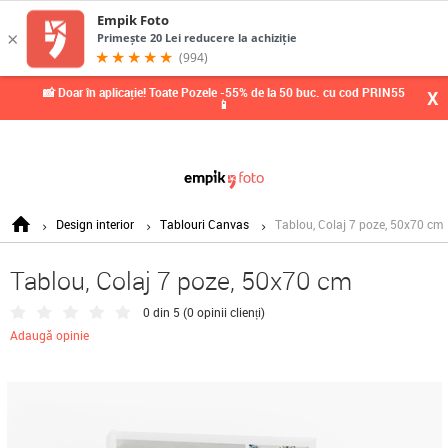
0,
📸 Doar în aplicație! Toate Pozele -55% de la 50 buc. cu cod PRIN55
X
📱
Design interior
Tablouri Canvas
Tablou, Colaj 7 poze, 50x70 cm
Tablou, Colaj 7 poze, 50x70 cm
0 din 5 (
0 opinii clienți
)
Adaugă opinie