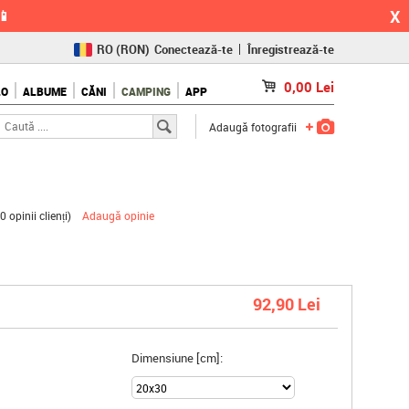
X
📱
RO
(RON)
Conectează-te
Înregistrează-te
CZ
(KČ)
0,00
Lei
LO
ALBUME
CĂNI
CAMPING
APP
SK
(€)
Adaugă fotografii
0 opinii clienți
)
Adaugă opinie
92,90 Lei
Dimensiune [cm]: