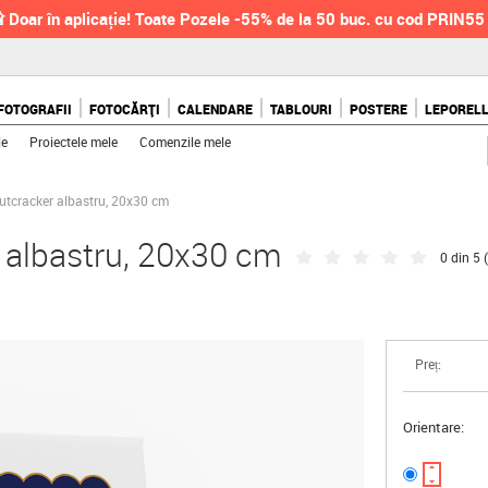
 Doar în aplicație! Toate Pozele -55% de la 50 buc. cu cod PRIN55
FOTOGRAFII
FOTOCĂRȚI
CALENDARE
TABLOURI
POSTERE
LEPOREL
le
Proiectele mele
Comenzile mele
utcracker albastru, 20x30 cm
r albastru, 20x30 cm
0 din 5 (
Preț:
Orientare: