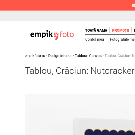

TOATĂ GAMA
PROMOȚII
Contul meu
Fotografiile me
empikfoto.ro
Design interior
Tablouri Canvas
Tablou, Crăciun: N
Tablou, Crăciun: Nutcracke