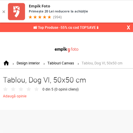
0,
X
📸 Top Produse -55% cu cod TOPSAVE📱
Design interior
Tablouri Canvas
Tablou, Dog VI, 50x50 cm
Tablou, Dog VI, 50x50 cm
0 din 5 (
0 opinii clienți
)
Adaugă opinie