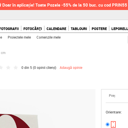
 Doar în aplicație! Toate Pozele -55% de la 50 buc. cu cod PRIN55
FOTOGRAFII
FOTOCĂRȚI
CALENDARE
TABLOURI
POSTERE
LEPOREL
le
Proiectele mele
Comenzile mele
0 cm
0 din 5 (
0 opinii clienți
)
Adaugă opinie
Preț:
Orientare: