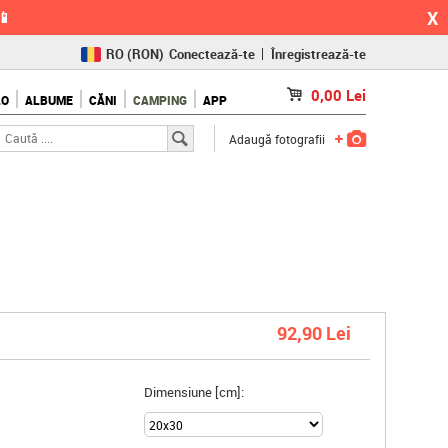
X
📱
RO
(RON)
Conectează-te
Înregistrează-te
CZ
(KČ)
0,00
Lei
LO
ALBUME
CĂNI
CAMPING
APP
SK
(€)
Adaugă fotografii
92,90 Lei
Dimensiune [cm]: