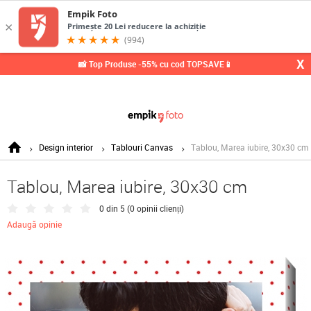
0,
X
📸 Top Produse -55% cu cod TOPSAVE📱
Design interior
Tablouri Canvas
Tablou, Marea iubire, 30x30 cm
Tablou, Marea iubire, 30x30 cm
0 din 5 (
0 opinii clienți
)
Adaugă opinie