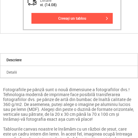
Livrare:
vi. (14.08)
creeați un tablou
Descriere
Detalii
Fotografiile pe pânză sunt o nouă dimensiune a fotografiilor dvs.!
Tehnologia modernă de imprimare face posibilă transferarea
fotografiilor dvs. pe pânze de artă din bumbac de înaltă calitate de
360 g/m2. De asemenea, puteți alege o imagine pe aluminiu lucios
sau pe lemn (MDF). Alegeți din peste o duzină de formate orizontale,
verticale sau pătrate, de la 20 x 30 cm până la 70 x 100 cm și
înrămați-vă fotografia exact așa cum vă place!
Tablourile canvas noastre le înrămăm cu un război de țesut, care
este un cadru intern din lemn. În acest fel, imaginea ocupă întreaga