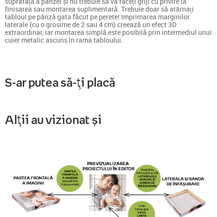
suprafață a pânzei și nu trebuie să vă faceți griji cu privire la
finisarea sau montarea suplimentară. Trebuie doar să atârnați
tabloul pe pânză gata făcut pe perete! Imprimarea marginilor
laterale (cu o grosime de 2 sau 4 cm) creează un efect 3D
extraordinar, iar montarea simplă este posibilă prin intermediul unui
cuier metalic ascuns în rama tabloului.
S-ar putea să-ți placă
Alții au vizionat și