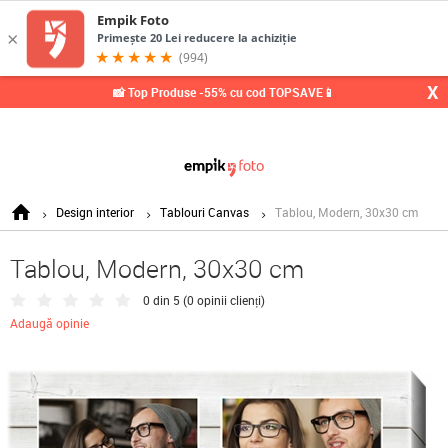
0,
X
📸 Top Produse -55% cu cod TOPSAVE📱
Design interior
Tablouri Canvas
Tablou, Modern, 30x30 cm
Tablou, Modern, 30x30 cm
0 din 5 (
0 opinii clienți
)
Adaugă opinie