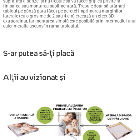
suprafață a pânzei și nu trebuie să vă faceți griji cu privire la
finisarea sau montarea suplimentară. Trebuie doar să atârnați
tabloul pe pânză gata făcut pe perete! Imprimarea marginilor
laterale (cu o grosime de 2 sau 4 cm) creează un efect 3D
extraordinar, iar montarea simplă este posibilă prin intermediul unui
cuier metalic ascuns în rama tabloului.
S-ar putea să-ți placă
Alții au vizionat și