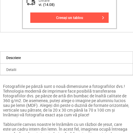
Livrare:
vi. (14.08)
creeați un tablou
Descriere
Detalii
Fotografiile pe pânză sunt o nouă dimensiune a fotografiilor dvs.!
Tehnologia modernă de imprimare face posibilă transferarea
fotografiilor dvs. pe pânze de artă din bumbac de înaltă calitate de
360 g/m2. De asemenea, puteți alege o imagine pe aluminiu lucios
sau pe lemn (MDF). Alegeți din peste o duzină de formate orizontale,
verticale sau pătrate, de la 20 x 30 cm până la 70 x 100 cm și
înrămați-vă fotografia exact așa cum vă place!
Tablourile canvas noastre le înrămăm cu un război de țesut, care
este un cadru intern din lemn. În acest fel, imaginea ocupă întreaga