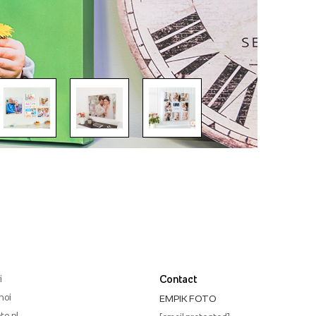
i
Contact
noi
EMPIK FOTO
to.pl