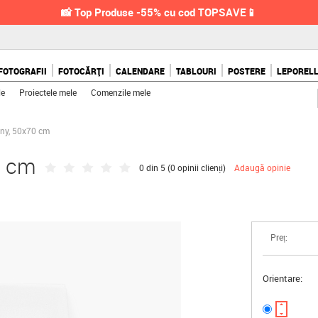
📸 Top Produse -55% cu cod TOPSAVE📱
FOTOGRAFII
FOTOCĂRȚI
CALENDARE
TABLOURI
POSTERE
LEPOREL
le
Proiectele mele
Comenzile mele
nny, 50x70 cm
0 cm
0 din 5 (
0 opinii clienți
)
Adaugă opinie
Preț:
Orientare: