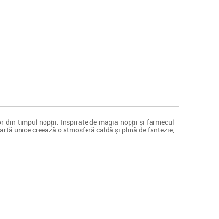
or din timpul nopții. Inspirate de magia nopții și farmecul
e artă unice creează o atmosferă caldă și plină de fantezie,