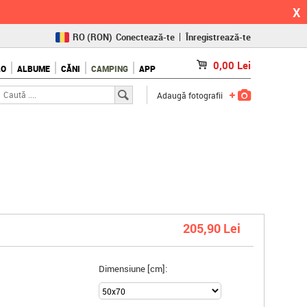
X
RO
(RON)
Conectează-te
Înregistrează-te
CZ
(KČ)
0,00
Lei
LO
ALBUME
CĂNI
CAMPING
APP
SK
(€)
Adaugă fotografii
205,90 Lei
Dimensiune [cm]: