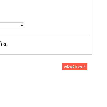
e:
18.08)
adaugă în coș