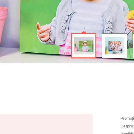
Promoți
Despre 
empikfo