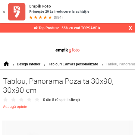
0,
X
📸 Top Produse -55% cu cod TOPSAVE📱
Design interior
Tablouri Canvas personalizate
Tablou, Panorama
Tablou, Panorama Poza ta 30x90,
30x90 cm
0 din 5 (
0 opinii clienți
)
Adaugă opinie