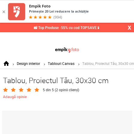
0,
X
📸 Top Produse -55% cu cod TOPSAVE📱
Design interior
Tablouri Canvas
Tablou, Proiectul Tău, 30x30 cm
Tablou, Proiectul Tău, 30x30 cm
5 din 5 (
2 opinii clienți
)
Adaugă opinie