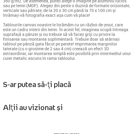
360 g/m2. De asemenea, puteți alege o imagine pe aluminiu lucios
sau pe lemn (MDF). Alegeți din peste o duzină de formate orizontale,
verticale sau pătrate, de la 20 x 30 cm până la 70 x 100 cm și
înrămați-vă fotografia exact așa cum vă place!
Tablourile canvas noastre le înrămăm cu un război de țesut, care
este un cadru intern din lemn. În acest fel, imaginea ocupă întreaga
suprafață a pânzei și nu trebuie să vă faceți griji cu privire la
finisarea sau montarea suplimentară. Trebuie doar să atârnați
tabloul pe pânză gata făcut pe perete! Imprimarea marginilor
laterale (cu o grosime de 2 sau 4 cm) creează un efect 3D
extraordinar, iar montarea simplă este posibilă prin intermediul unui
cuier metalic ascuns în rama tabloului.
S-ar putea să-ți placă
Alții au vizionat și