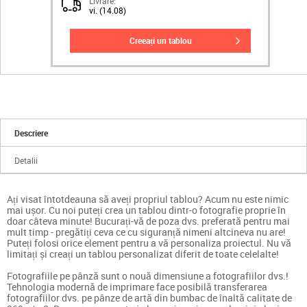
Livrare:
vi. (14.08)
creeați un tablou
Descriere
Detalii
Ați visat întotdeauna să aveți propriul tablou? Acum nu este nimic
mai ușor. Cu noi puteți crea un tablou dintr-o fotografie proprie în
doar câteva minute! Bucurați-vă de poza dvs. preferată pentru mai
mult timp - pregătiți ceva ce cu siguranță nimeni altcineva nu are!
Puteți folosi orice element pentru a vă personaliza proiectul. Nu vă
limitați și creați un tablou personalizat diferit de toate celelalte!
Fotografiile pe pânză sunt o nouă dimensiune a fotografiilor dvs.!
Tehnologia modernă de imprimare face posibilă transferarea
fotografiilor dvs. pe pânze de artă din bumbac de înaltă calitate de