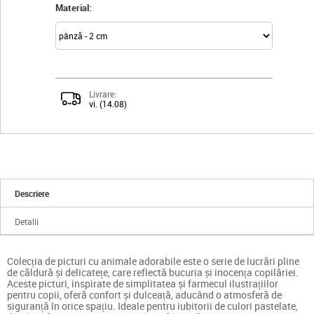
Material:
Livrare:
vi. (14.08)
Descriere
Detalii
Colecția de picturi cu animale adorabile este o serie de lucrări pline
de căldură și delicatețe, care reflectă bucuria și inocența copilăriei.
Aceste picturi, inspirate de simplitatea și farmecul ilustrațiilor
pentru copii, oferă confort și dulceață, aducând o atmosferă de
siguranță în orice spațiu. Ideale pentru iubitorii de culori pastelate,