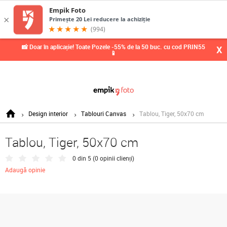
0,
📸 Doar în aplicație! Toate Pozele -55% de la 50 buc. cu cod PRIN55
X
📱
Design interior
Tablouri Canvas
Tablou, Tiger, 50x70 cm
Tablou, Tiger, 50x70 cm
0 din 5 (
0 opinii clienți
)
Adaugă opinie