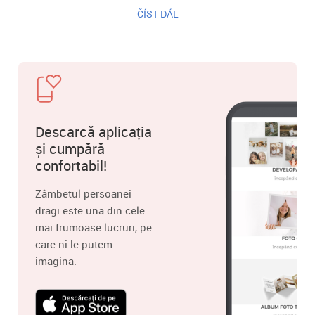
ČÍST DÁL
Descarcă aplicația
și cumpără
confortabil!
Zâmbetul persoanei
dragi este una din cele
mai frumoase lucruri, pe
care ni le putem
imagina.