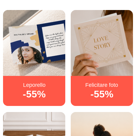
Leporello
Felicitare foto
-55%
-55%