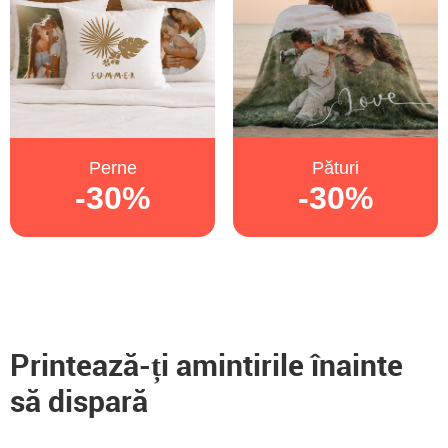
Perne
Pături
-30%
-30%
Printează-ți amintirile înainte
să dispară