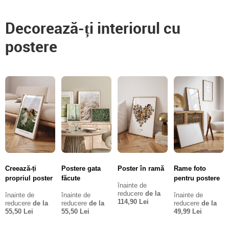
Decorează-ți interiorul cu
postere
Creează-ți
Postere gata
Poster în ramă
Rame foto
propriul poster
făcute
pentru postere
înainte de
reducere
de la
înainte de
înainte de
înainte de
114,90 Lei
reducere
de la
reducere
de la
reducere
de la
55,50 Lei
55,50 Lei
49,99 Lei