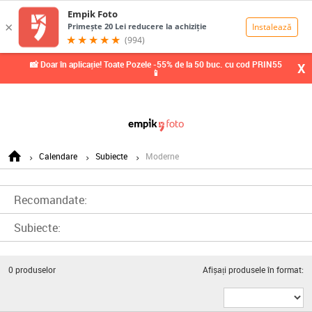
0,00
Lei
📸 Doar în aplicație! Toate Pozele -55% de la 50 buc. cu cod PRIN55
X
📱
Calendare
Subiecte
Moderne
Recomandate:
Subiecte:
0
produselor
Afișați produsele în format: