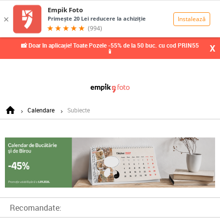
0,00
Lei
📸 Doar în aplicație! Toate Pozele -55% de la 50 buc. cu cod PRIN55
X
📱
Calendare
Subiecte
Recomandate: