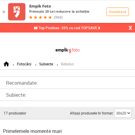
0,00
Lei
X
📸 Top Produse -55% cu cod TOPSAVE📱
Fotocărți
Subiecte
Bebelus
Recomandate:
Subiecte:
17
produselor
Afișați produsele în format:
Primelemele momente mari