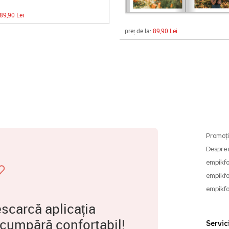
89,90 Lei
preț de la:
89,90 Lei
Promoți
Despre 
empikfo
empikfo
empikfo
scarcă aplicația
 cumpără confortabil!
Servici