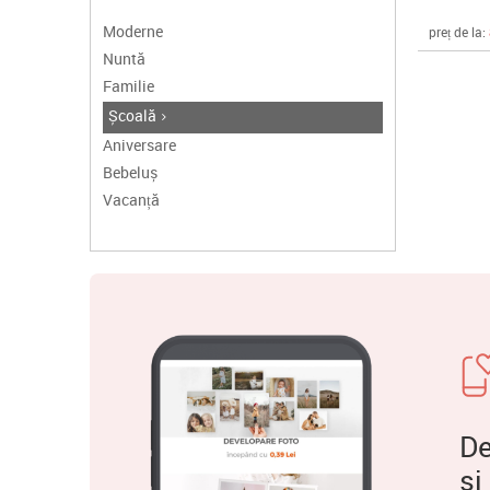
Moderne
preț de la:
Nuntă
Familie
Școală
Aniversare
Bebeluș
Vacanță
De
și