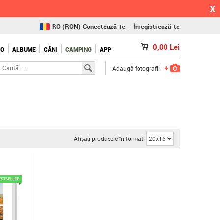
X
RO
(RON)
Conectează-te
Înregistrează-te
CZ
(KČ)
0,00
Lei
LO
ALBUME
CĂNI
CAMPING
APP
SK
(€)
Adaugă fotografii
Afișați produsele în format: