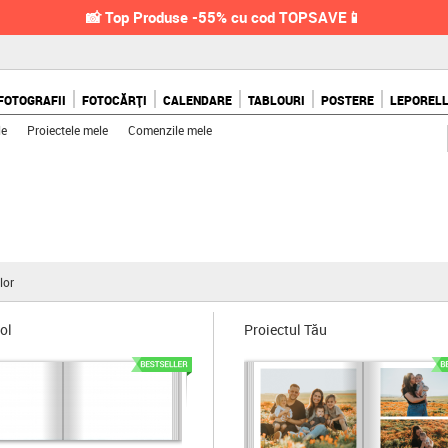
📸 Top Produse -55% cu cod TOPSAVE📱
FOTOGRAFII
FOTOCĂRȚI
CALENDARE
TABLOURI
POSTERE
LEPOREL
le
Proiectele mele
Comenzile mele
lor
ol
Proiectul Tău