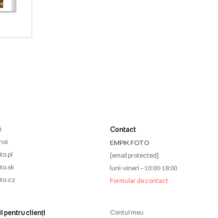
i
Contact
noi
EMPIK FOTO
to.pl
[email protected]
to.sk
luni-vineri – 10:00-18:00
to.cz
Formular de contact
i pentru clienți
Contul meu