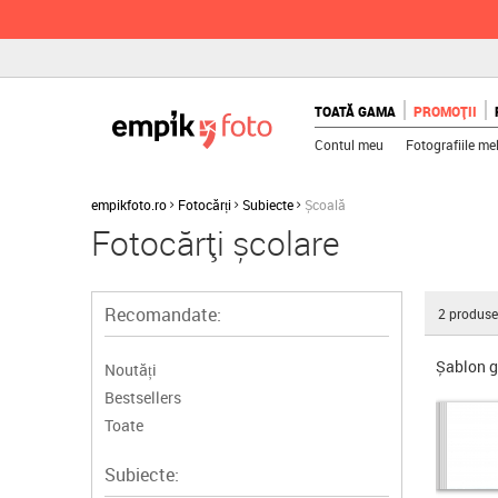
TOATĂ GAMA
PROMOȚII
Contul meu
Fotografiile me
empikfoto.ro
Fotocărți
Subiecte
Școală
Fotocărți școlare
Recomandate:
2
produse
Șablon g
Noutăți
Bestsellers
Toate
Subiecte: