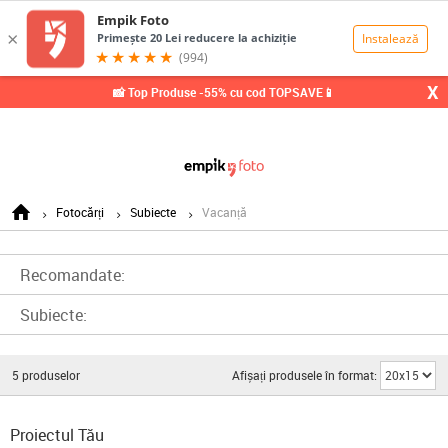
0,00
Lei
X
📸 Top Produse -55% cu cod TOPSAVE📱
Fotocărți
Subiecte
Vacanță
Recomandate:
Subiecte:
5
produselor
Afișați produsele în format:
Proiectul Tău